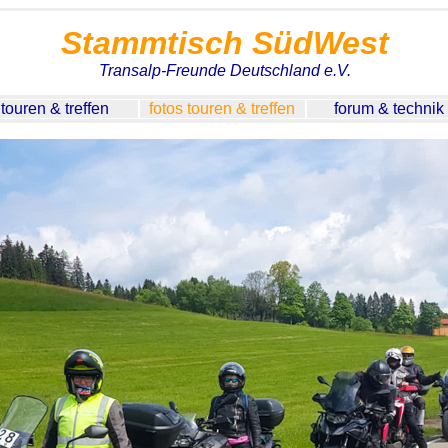
Stammtisch SüdWest
Transalp-Freunde Deutschland e.V.
touren & treffen
fotos touren & treffen
forum & technik