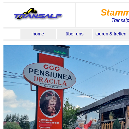
Stamm
Transal
home
über uns
touren & treffen