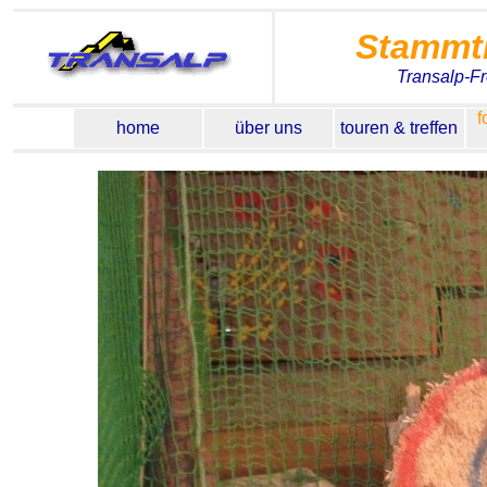
Stammt
Transalp-F
f
home
über uns
touren & treffen