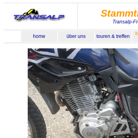
Stammt
Transalp-F
f
home
über uns
touren & treffen