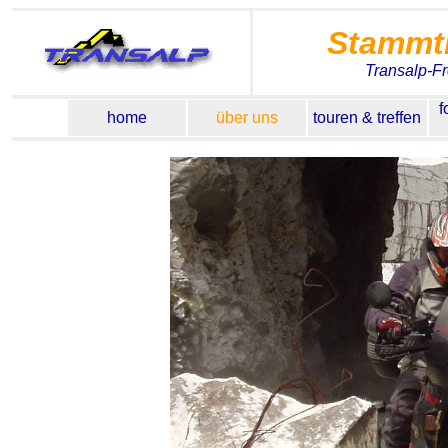
Stammt
Transalp-F
f
home
über uns
touren & treffen